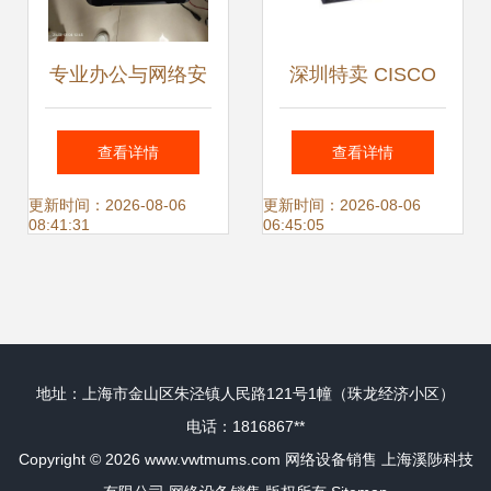
专业办公与网络安
深圳特卖 CISCO
防解决方案 一站式
WS-C6509-NEB-A
查看详情
查看详情
服务商的价值
交换机以3.6万价格
更新时间：2026-08-06
更新时间：2026-08-06
08:41:31
06:45:05
热销中
地址：上海市金山区朱泾镇人民路121号1幢（珠龙经济小区）
电话：1816867**
Copyright © 2026
www.vwtmums.com
网络设备销售
上海溪陟科技