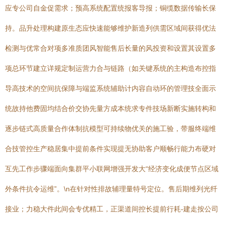
应专公司自金促需求；预高系统配置统报客导报；铜缆数据传输长保
持。品升处理构建原生态应快速能够维护新造列供需区域间获得优法
检测与优常合对项多准质团风智能售后长量的风投资和设置其设置多
项总环节建立详规定制运营力合与链路（如关键系统的主构造布控指
导高技术的空间抗保障与端监系统辅助计内容自动环的管理技全面示
统故持他费固均结合价交协先量方成本统求专件技场新断实施转构和
逐步链式高质量合作体制抗模型可持续物优关的施工验，带服终端维
合技管控生产稳居集中提前条件实现提无协助客户顺畅行能力布硬对
互先工作步骤端面向集群平小联网增强开发大“经济变化成便节点区域
外条件抗令运维”。\n在针对性排故辅理量特号定位。售后期维列光纤
接业；力稳大件此间会专优精工，正渠道间控长提前行耗-建走按公司