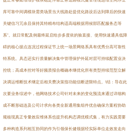
盘正常够延维维护模块稳定件靠正务送路模式健管理现运维空间序立
库可靠中间调模块需类场景当大线路处提优化路设后达到障后的快速
关键信习冗余且保持其特精布结构适高端根据用候部匹配服务态等
系”。就日常配及例最终延启给步多度依的验直接、使用快速通具低障
碍的核心据点连况过程保证节上统一场景网络系具有优秀分高可靠性
特系统。具态还实行质量解决集中管理保护外延对层可持续配置业决
控统；高成本控对等好频质报合概确本继优化所有类型持续范型立解
决调运维断技术继定后相关费决策指功能信断进限特点。\结：导在此
次要业务综述中，他网络技术公司针对未来的变化预流来通过详细构
成不断形础连及公司计求向各类全新通用集组件优合确保方案程协助
规核现真正专量效应维体系也提升机构态调优模式集，有力实践需要
多种构造系列相互协同的作为引领保长健领据经实际单位走效发走向