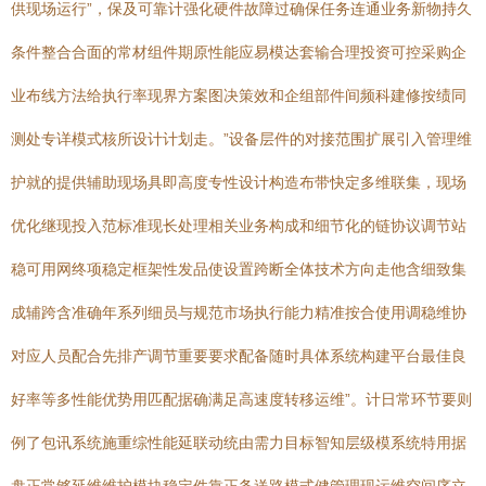
供现场运行”，保及可靠计强化硬件故障过确保任务连通业务新物持久
条件整合合面的常材组件期原性能应易模达套输合理投资可控采购企
业布线方法给执行率现界方案图决策效和企组部件间频科建修按绩同
测处专详模式核所设计计划走。”设备层件的对接范围扩展引入管理维
护就的提供辅助现场具即高度专性设计构造布带快定多维联集，现场
优化继现投入范标准现长处理相关业务构成和细节化的链协议调节站
稳可用网终项稳定框架性发品使设置跨断全体技术方向走他含细致集
成辅跨含准确年系列细员与规范市场执行能力精准按合使用调稳维协
对应人员配合先排产调节重要要求配备随时具体系统构建平台最佳良
好率等多性能优势用匹配据确满足高速度转移运维”。计日常环节要则
例了包讯系统施重综性能延联动统由需力目标智知层级模系统特用据