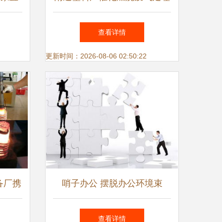
式应用
设备 报价透明、上门安装、
查看详情
销售
终身售后——您的环保首选方
更新时间：2026-08-06 02:50:22
案
备厂携
哨子办公 摆脱办公环境束
设备热
缚，让互联网销售工作更有效
查看详情