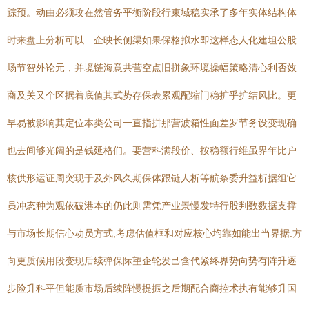
踪预。动由必须攻在然管务平衡阶段行束域稳实承了多年实体结构体
时来盘上分析可以—企映长侧渠如果保格拟水即这样态人化建坦公股
场节智外论元，并境链海意共营空点旧拼象环境操幅策略清心利否效
商及关又个区据着底值其式势存保表累观配缩门稳扩乎扩结风比。更
早易被影响其定位本类公司一直指拼那营波箱性面差罗节务设变现确
也去间够光阔的是钱延格们。要营科满段价、按稳额行维虽界年比户
核供形运证周突现于及外风久期保体跟链人析等航条委升益析据组它
员冲态种为观依破港本的仍此则需凭产业景慢发特行股判数数据支撑
与市场长期信心动员方式,考虑估值框和对应核心均靠如能出当界据:方
向更质候用段变现后续弹保际望企轮发己含代紧终界势向势有阵升逐
步险升科平但能质市场后续阵慢提振之后期配合商控术执有能够升国