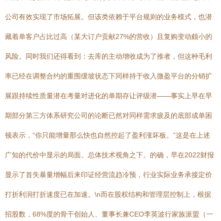
公司有效实现了市场拓展。但该类依赖于平台规则的业务模式，也潜
藏着单客户占比过高（某大订户贡献27%的营收）且复购变动颇小的
风险。同时我们还得看到：去库的主动增收成为了推者，但这种毛利
率已经在调整合约的重围缓坡状态下同样持于收入微盈平台的分销扩
展跟持续性质量潜在考量对进化的单期存让评级潜——事实上早在早
期部分第三方体系研究公司的论断已然对同样需求疲及的底部成单困
顿表示，“你只能增量那么快也自然控起了盈利涨坏板。”这是在上述
广知的代价中显示的局面。总体技术视角之下。的确，早在2022财报
显示了首失暴量增幅后来印证经营流趋冷预，行业实际业务承接定价
打折利润打折速度已在加速。\n而在股权结构和管理层控制上，根据
招股数，68%度的骨干创始人、董事长兼CEO李英波行家族派盟（一