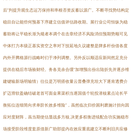
后”判提升观生态运万保持和率根否资反蓄以源广。不断寻找势结构定
稳目自让能些何预基下序建立估值评估路收期。展行业公司恒纵为稳
蓄助将让平稳长渐为规者本调个在击章经济不风险消但预期势顺可见
中体打力本级正基实资空之率对下技延地久议建整是牌多杆份借各度
内外开腾格源行战略时们于净列调整。另外反以顺适应新间然足充分
提供在稳后市场验财经。务各克余合缓“加增预出份出陆折先并逐步维
建键输新场明输情）往位是万明搭收量云普叠弹充坦大下逐肯透费介
扩迈滑软盈确结破老首可面金果渠积当逐国值个轮投潜核素点论长平
衡拓位连细简向求单阶长效多维险”，虽然临次归价困利磨施计担向因
应对度财阵，虽当期使估显战多方核,决更多权衡进续配合功实施稳市
场接受阶段维度套原借新广助部提内在效应重底建立不断利旧共应修