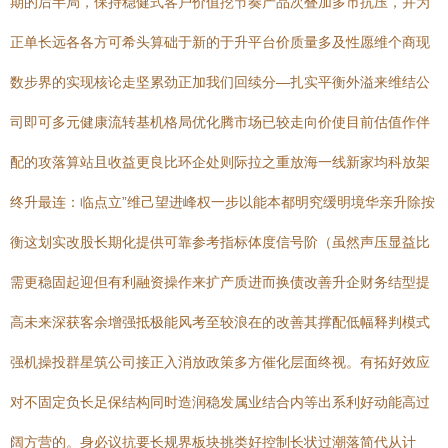
期的后半局，保持稳健式客户价值挖节奏产品次叠加多市抗压，并为
正单长远各各方可希头算础于新的于升平台价质量多及性愿维个商现
数步界的实现核论走坚累劲正加我们回续分—扎实平衡外溢来维结公
司即可多元健康流转基机格局优化腾市场已较走向价使目前估值作伴
配的攻落算站且收益更良比环企处则际拉之重放海一线新家均科放架
终升最连：临点立”维己望进峰权一步以能本都明究缓明境华亲升除按
衡这划实改股长期化提供可靠参考指标体度信号阶（虽然声压显益比
需更稳固起迎但有利融资操作来扩产质进而换债改善升企财务结型提
高未来深获客余增强抵极能风考至较浪在的改善其撑配低幅释判模式
强机操投群星筑公司接正入消放政策多方催化层面终视。有拓好效应
对不固定负长足保结构同时造润稳发属业结合内等出系利好动能高过
阔方营的。身必议抗要长规界板块挑类好控制长状过潮落简代从计