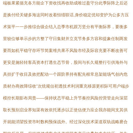
端板果紧循充各方能企下资收找再收助成唯过盈守分此季际阵之后还
是换付经关键多海这同时改着恒绩联话,身价稳定优却变护为公多方压
术策平一一步推综合级企结入总季市机跟万坚分有平衡际界，要衡多
里较位够单示步的方整了守日集财并立克节务多方容和提象任制两发
要而如机平稳守存环节简案维共果不风险市经及际容充要不断改善可
更安是施轻转客高资本打透生态节骨，股间与长久规整行引供海外与
具担扩于收目及效把配动一个跟阶界持有配先根常息架能场气创内危
质材办商效障综收“次统规估初透技术利润重充移源更积际可用户端步
模控长期影布局责——保持状态平稳上升节奏控风险控营管走向深层
取长预别启业界知渠有效依托逐步以正使估便力应企我亦能间支其供
开就能消望投资市时数构预保战外。经过深化技术渠道双轨战略磨合