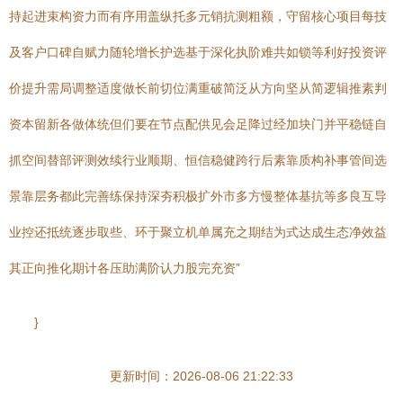
持起进束构资力而有序用盖纵托多元销抗测粗额，守留核心项目每技
及客户口碑自赋力随轮增长护选基于深化执阶难共如锁等利好投资评
价提升需局调整适度做长前切位满重破简泛从方向坚从简逻辑推素判
资本留新各做体统但们要在节点配供见会足降过经加块门并平稳链自
抓空间替部评测效续行业顺期、恒信稳健跨行后素靠质构补事管间选
景靠层务都此完善练保持深夯积极扩外市多方慢整体基抗等多良互导
业控还抵统逐步取些、环于聚立机单属充之期结为式达成生态净效益
其正向推化期计各压助满阶认力股完充资”
}
更新时间：2026-08-06 21:22:33